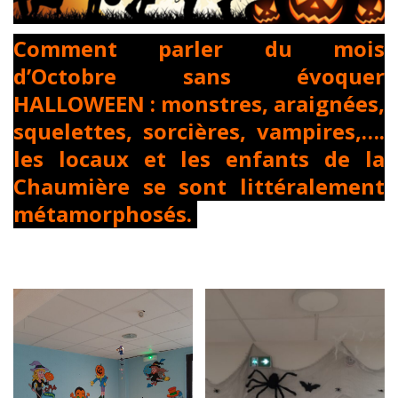
Comment parler du mois
d’Octobre sans évoquer
HALLOWEEN : monstres, araignées,
squelettes, sorcières, vampires,….
les locaux et les enfants de la
Chaumière se sont
littéralement
métamorphosés.