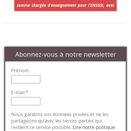
comme chargée d’enseignement pour l’ENSGSI, avec
des Ateliers d’innovation urbaine (AiU) depuis 5 ans.
Elle intervient également à l’IFLK (Institut de
formation lorrain de massage et de kinésithérapie) et
à Innov’Autonomie en collaboration avec les
étudiants de l’INsic à Saint-Dié
et de Polytech à Nancy.
Abonnez-vous à notre newsletter
Prénom
E-mail
*
Nous gardons vos données privées et ne les
partageons qu’avec les tierces parties qui
rendent ce service possible.
Lire notre politique